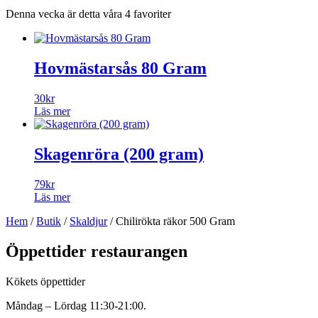
Denna vecka är detta våra 4 favoriter
Hovmästarsås 80 Gram
30
kr
Läs mer
Skagenröra (200 gram)
79
kr
Läs mer
Hem
/
Butik
/
Skaldjur
/ Chilirökta räkor 500 Gram
Öppettider restaurangen
Kökets öppettider
Måndag – Lördag 11:30-21:00.