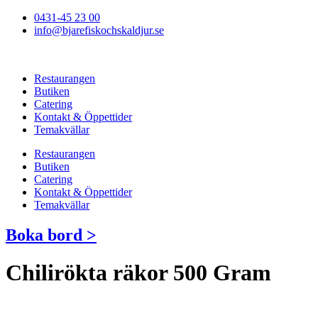
Hoppa
0431-45 23 00
till
info@bjarefiskochskaldjur.se
innehåll
Restaurangen
Butiken
Catering
Kontakt & Öppettider
Temakvällar
Restaurangen
Butiken
Catering
Kontakt & Öppettider
Temakvällar
Boka bord >
Chilirökta räkor 500 Gram